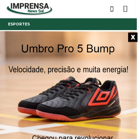
ESPORTES
X
- Anúncio -
“Nadar é viver — em qualquer
estação da vida”: idosos
desafiam as águas geladas do
Guaíba em Porto Alegre
18/08/2025
Publicado por
Imprensa News Sul