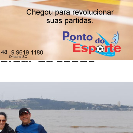
s águas frias do
cuidar da saúde