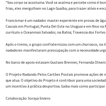
“Seu corpo se acostuma. Você se acalma e percebe como é bon
frias, eles mergulham no Lago Guaíba, para trazer alívio e enca
Francismar é um nadador master experiente em provas de águas
Cascais em Portugal; Punta Del Este no Uruguai e em Nice na
currículo o Oceanman Salvador, na Bahia; Travessia dos Fortes 
Após o treino, o grupo confraternizou com um churrasco, na i
nadadores manifestaram preocupação com a necessidade urge
No barco de apoio estavam Gustavo Brenner, Fernanda Oliveira
O Projeto Nadando Pelos Cartões Postais promove ações de re
que atua. O objetivo do Projeto é contribuir para uma socieda
um incentivo à prática desportiva. Saiba mais como participar 
Colaboração: Soraya Siviero