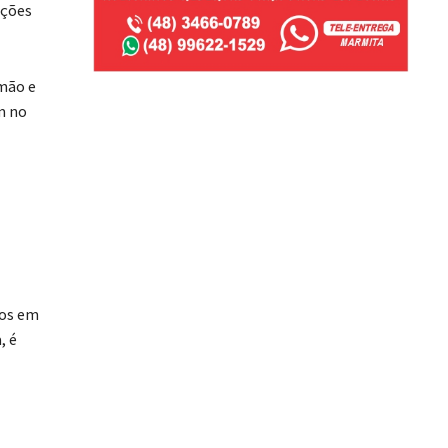
ições
imão e
m no
tos em
, é