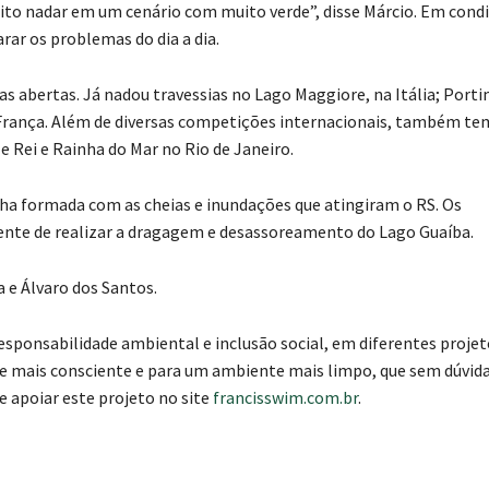
ito nadar em um cenário com muito verde”, disse Márcio. Em cond
rar os problemas do dia a dia.
 abertas. Já nadou travessias no Lago Maggiore, na Itália; Port
 França. Além de diversas competições internacionais, também te
e Rei e Rainha do Mar no Rio de Janeiro.
lha formada com as cheias e inundações que atingiram o RS. Os
nte de realizar a dragagem e desassoreamento do Lago Guaíba.
 e Álvaro dos Santos.
sponsabilidade ambiental e inclusão social, em diferentes proje
de mais consciente e para um ambiente mais limpo, que sem dúvida
e apoiar este projeto no site
francisswim.com.br
.