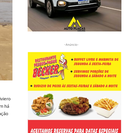
-Anúncio-
iviero
em há
ação