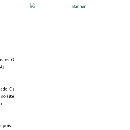
leans. O
 As
tado. Os
 no site
do
depois