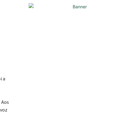
i a
. Aos
 voz