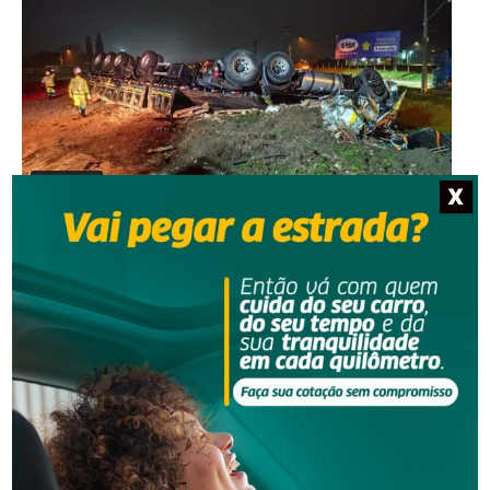
Segurança
X
Grave acidente na BR-101 envolvendo dois
caminhões deixa um motorista morto
Segurança