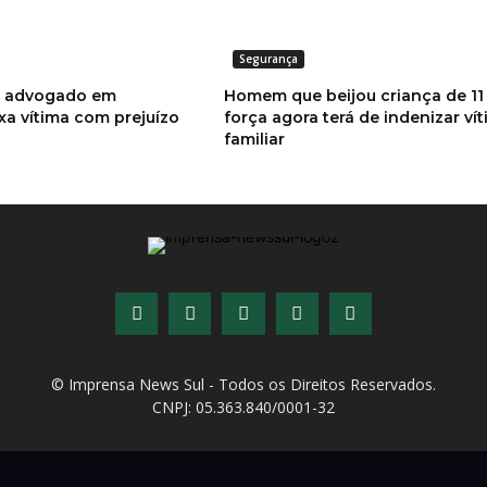
Segurança
o advogado em
Homem que beijou criança de 11
xa vítima com prejuízo
força agora terá de indenizar ví
familiar
© Imprensa News Sul - Todos os Direitos Reservados.
CNPJ: 05.363.840/0001-32