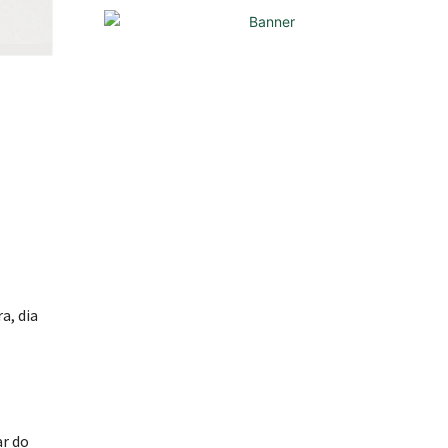
a, dia
ar do