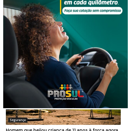
Segurança
Golpe do falso advogado em Urussanga deixa vítima
com prejuízo de R$ 51 mil
Segurança
Homem que beijou criança de 11 anos à força agora