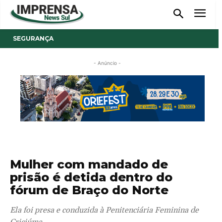
SEGURANÇA
- Anúncio -
Mulher com mandado de
prisão é detida dentro do
fórum de Braço do Norte
Ela foi presa e conduzida à Penitenciária Feminina de
Criciúma.