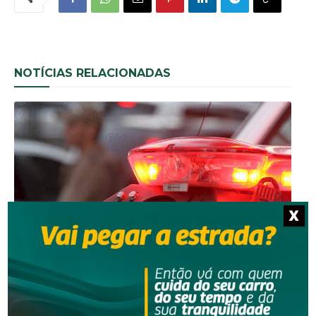
NOTÍCIAS RELACIONADAS
X
Segurança
Homem é preso por descumprir medida protetiva
em Urussanga