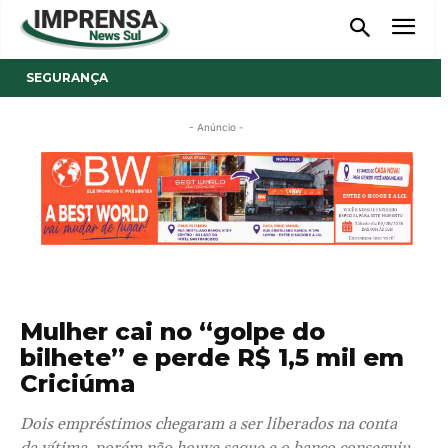
SEGURANÇA
- Anúncio -
Mulher cai no “golpe do
bilhete” e perde R$ 1,5 mil em
Criciúma
Dois empréstimos chegaram a ser liberados na conta
da vítima, porém não houve saque e o banco conseguiu