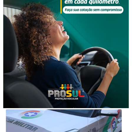
Segurança
Homem que beijou criança de 11 anos à força agora
terá de indenizar vítima e familiar
Segurança
Operação da Polícia Civil resulta na prisão de três
pessoas em Orleans