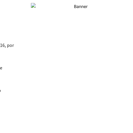
16, por
se
o