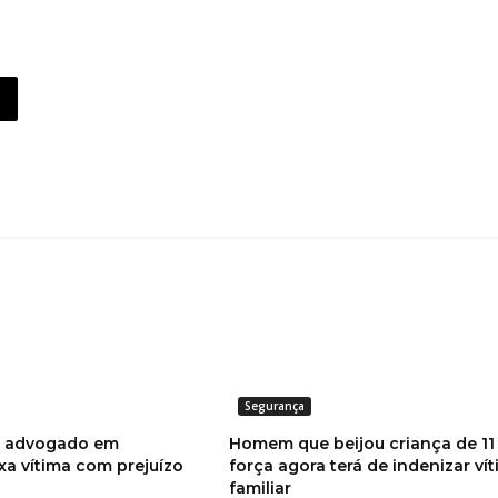
Segurança
o advogado em
Homem que beijou criança de 11
xa vítima com prejuízo
força agora terá de indenizar ví
familiar