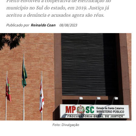
Pleito envolveu a cooperativa de eletrificação no
município no Sul do estado, em 2019. Justiça já
aceitou a denúncia e acusados agora são réus.
08/08/2023
Publicado por
Reinaldo Coan
Foto: Divulgação