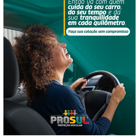
apenas a prática do crime de falsidade ideológica, a maior
parte são indivíduos que auxiliaram na fraude das eleições
da cooperativa assinando documento com pedido de
unidade consumidora em endereço diferente do seu
verdadeiro.
O MPSC entendeu que os requisitos objetivos e subjetivos
do Código de Processo Penal para que lhes fossem
oferecido o acordo de não persecução penal estavam
presentes. Se aceito, o acordo suspende o processo até o
seu cumprimento e, se cumprido, o procedimento é
arquivado. Caso contrário, o processo é retomado.
Fonte: Coordenadoria de Comunicação Social –
Correspondente Regional em Criciúma
- Anúncio -