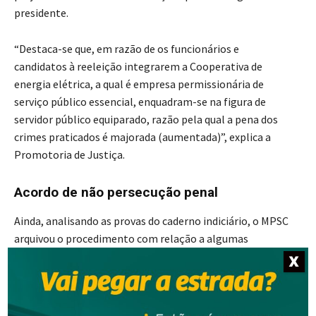
presidente.
“Destaca-se que, em razão de os funcionários e
candidatos à reeleição integrarem a Cooperativa de
energia elétrica, a qual é empresa permissionária de
serviço público essencial, enquadram-se na figura de
servidor público equiparado, razão pela qual a pena dos
crimes praticados é majorada (aumentada)”, explica a
Promotoria de Justiça.
Acordo de não persecução penal
Ainda, analisando as provas do caderno indiciário, o MPSC
arquivou o procedimento com relação a algumas
pessoas, em razão de entender que não havia indícios da
X
prática do crime.
Já com relação a outras 27 pessoas, às quais se imputa