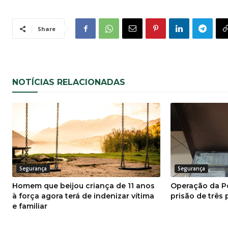
Share
NOTÍCIAS RELACIONADAS
Segurança
Segurança
Homem que beijou criança de 11 anos
Operação da Pol
à força agora terá de indenizar vítima
prisão de três
e familiar