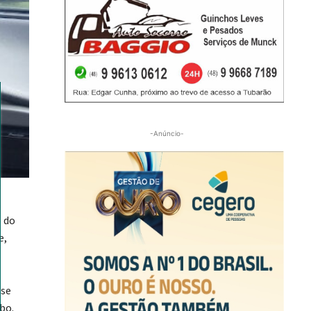
-Anúncio-
o do
e,
ase
bo.