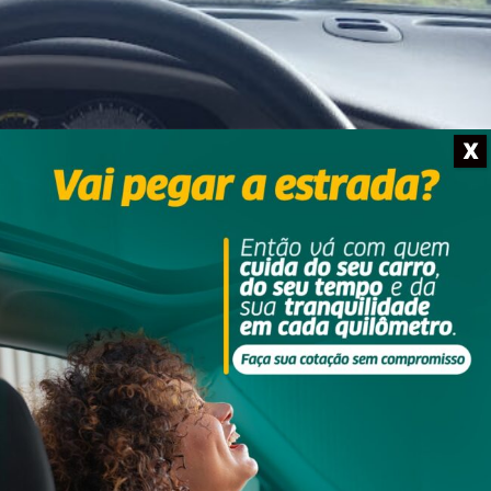
X
o: Ilustrativa/INS
ado (11), por volta das 12h50, no município de Imbituba, na regiã
e ocorreu após o condutor realizar uma corrida com destino à cidad
o e fugiu levando uma pochete contendo dinheiro da vítima. Com b
u buscas e localizou o suspeito com o dinheiro proveniente do rou