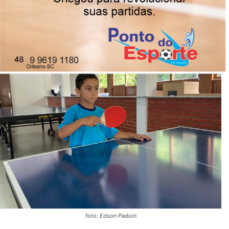
abertas para alunos do Projeto Em Movimento e
demais moradores do município
26/06/2026
Publicado por
Imprensa News Sul
foto: Edson Padoin