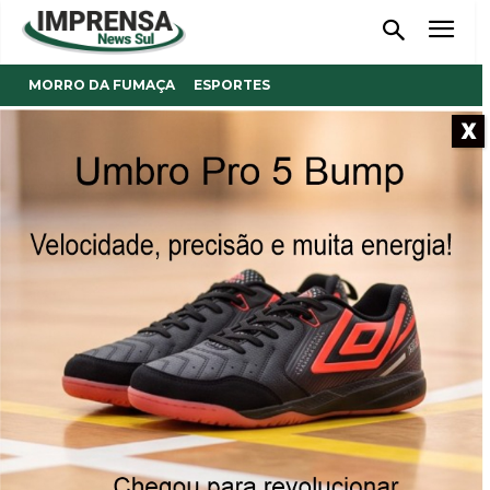
MORRO DA FUMAÇA
ESPORTES
X
- Anúncio -
Morro da Fumaça promove
Festival de Tênis de Mesa
neste domingo
Evento acontece no Espaço Integrado, com inscrições