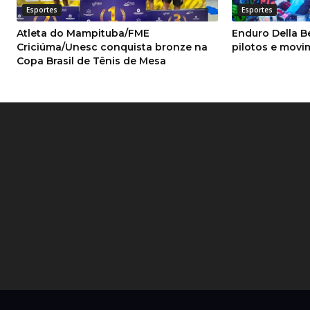
Esportes
Esportes
Atleta do Mampituba/FME
Enduro Della B
Criciúma/Unesc conquista bronze na
pilotos e mov
Copa Brasil de Tênis de Mesa