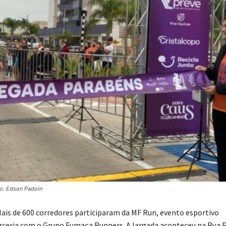
o: Edson Padoin
ais de 600 corredores participaram da MF Run, evento esportivo
rceria com o Grupo Fumaça Runners. A largada aconteceu na Rua 