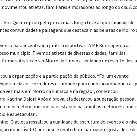
e movimentou atletas, familiares e moradores ao longo do dia. A co
 21 km. Quem optou pela prova mais longa teve a oportunidade de
entes comunidades e paisagens que destacam as belezas de Morro 
vento para incentivar a prática esportiva. “A MF Run superou as
sso município. Tivemos atletas de diversas cidades, famílias
. É uma satisfação ver Morro da Fumaça sediando um evento desta
tou a organização e a participação do público. “Foi um evento
experiência aos corredores e também para quem acompanhou as p
cada vez mais em Morro da Fumaça e na região”, comentou.
ra Katrina Dajori. Após a prova, ela destacou a superação pessoal
 dar o meu melhor, mesmo não estando nas minhas melhores condiç
io é espetacular”.
no. O atleta ressaltou a qualidade da estrutura do evento e o níve
ção impecável. O percurso é muito bom para quem gosta de se des