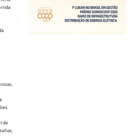
rrida
da
rovas.
 e
ões.
l de
afiar,