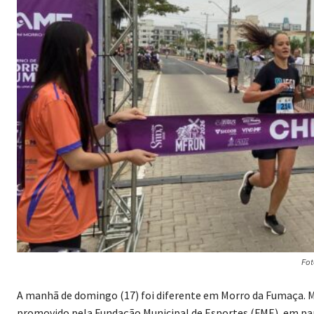
Fot
A manhã de domingo (17) foi diferente em Morro da Fumaça. M
promovido pela Fundação Municipal de Esportes (FME), em pa