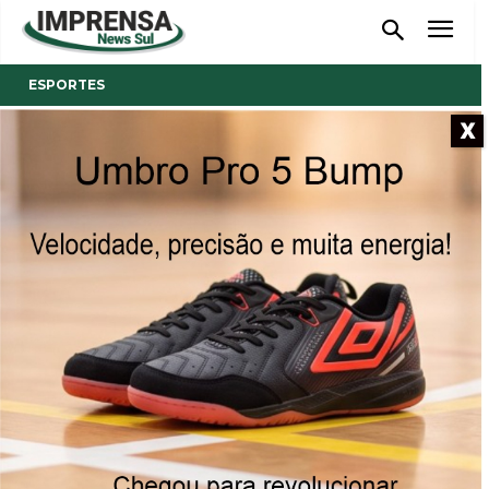
ESPORTES
X
- Anúncio -
Meninas do Sub 13 de São
Ludgero são campeãs da Liga
Voleibol Estadual de Santa
Catarina
05/12/2023
Publicado por
Reinaldo Coan