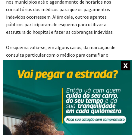
nos municípios até o agendamento de horários nos
consultórios dos médicos para que os pagamentos
indevidos ocorressem. Além dele, outros agentes
públicos participaram do esquema para utilizar a
estrutura do hospital e fazer as cobranças indevidas.
O esquema valia-se, em alguns casos, da marcação de
consulta particular com o médico para camuflar o
pagamento da cirurgia e evitar assim a exposição do
X
pagamento ilegal dentro da unidade hospitalar.
A decisão também determinou comunicação ao Conselho
Regional de Medicina e reforço nos mecanismos de
controle do SUS. Cabe recurso ao Tribunal de Justiça, e o
réu poderá recorrer em liberdade.
Fonte: TJSC