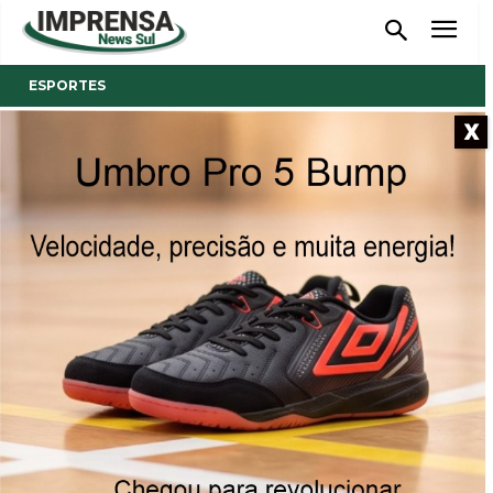
ESPORTES
X
- Anúncio -
Mampituba encerra Ranking
de Beach Tennis 2025 com
grande participação e
disputas decisivas no Torneio
Master