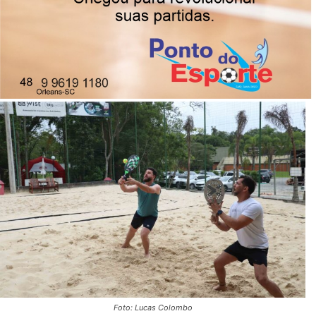
Temporada contou com 10 rodadas, três etapas
especiais e a presença de mais de 120 atletas ao longo
do ano.
24/11/2025
Publicado por
Imprensa News Sul
Foto: Lucas Colombo