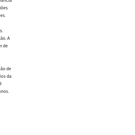
iões
ões.
s.
ão. A
m de
são de
los da
9
anos.
o