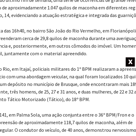
o de aproximadamente 1.047 quilos de maconha em diferentes reg
o, 14, evidenciando a atuação estratégica e integrada das guarniç
olta das 16h40, no bairro São João do Rio Vermelho, em Florianópoli
apreenderam cerca de 29,8 quilos de maconha durante uma averiguaç
dência e, posteriormente, em outros cômodos do imóvel. Um home
vil, juntamente com o material apreendido.
X
do Rio, em Itajaí, policiais militares do 1º BPM realizaram a apreen
nício com uma abordagem veicular, na qual foram localizados 10 qui
 a um depósito no município de Brusque, onde encontraram mais 18
e, três homens, de 25, 27 e 31 anos, e duas mulheres, de 22 e 32 
to Tático Motorizado (Tático), do 18º BPM.
-141, em Palma Sola, uma ação conjunta entre o 36º BPM/Fron e o
apreensão de aproximadamente 118,7 quilos de maconha, além de
egular. O condutor do veículo, de 40 anos, demonstrou nervosism