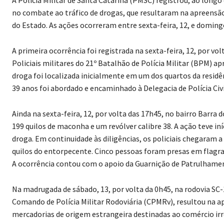
no combate ao tráfico de drogas, que resultaram na apreensã
do Estado. As ações ocorreram entre sexta-feira, 12, e doming
A primeira ocorrência foi registrada na sexta-feira, 12, por v
Policiais militares do 21º Batalhão de Polícia Militar (BPM) 
droga foi localizada inicialmente em um dos quartos da resi
39 anos foi abordado e encaminhado à Delegacia de Polícia Ci
Ainda na sexta-feira, 12, por volta das 17h45, no bairro Barra 
199 quilos de maconha e um revólver calibre 38. A ação teve i
droga. Em continuidade às diligências, os policiais chegaram
quilos do entorpecente. Cinco pessoas foram presas em flagrant
A ocorrência contou com o apoio da Guarnição de Patrulhamen
Na madrugada de sábado, 13, por volta da 0h45, na rodovia SC
Comando de Polícia Militar Rodoviária (CPMRv), resultou na 
mercadorias de origem estrangeira destinadas ao comércio irr