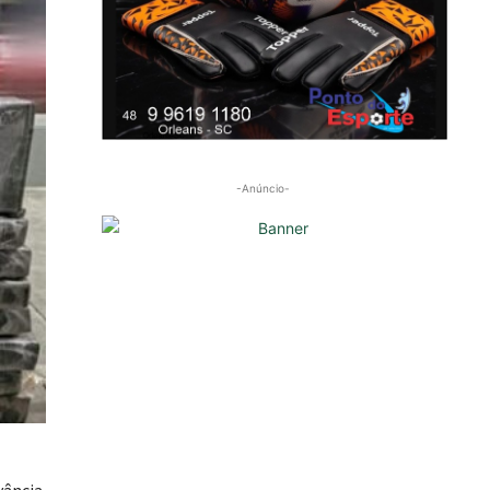
-Anúncio-
vância