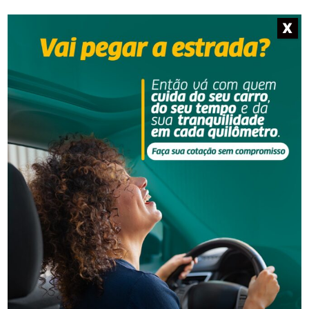
– Evitar o jejum e fazer refeições leves e não gordurosas
X
nas três horas que antecedem a doação;
– Evitar o consumo de bebidas alcoólicas nas últimas 12
horas.
Colaboração: Vanessa Amando | Assessoria de Imprensa
Unimed Criciúma
- Anúncio -