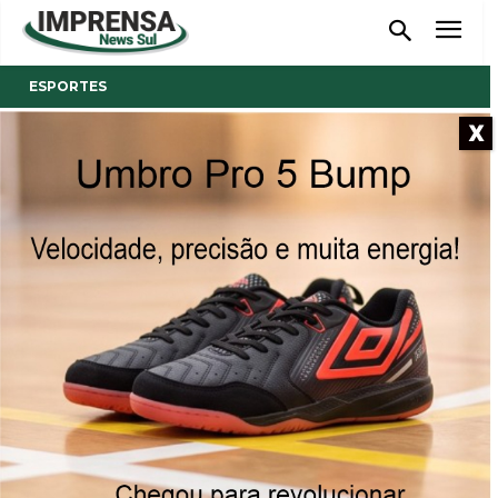
ESPORTES
X
- Anúncio -
Mais de 250 atletas já se
inscreveram para a 2ª Corrida
do Vinho em Urussanga
As inscrições podem ser realizadas até o dia 4. O