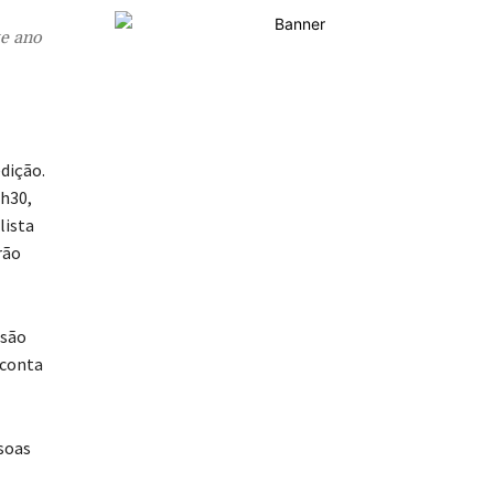
te ano
dição.
9h30,
lista
rão
 são
 conta
ssoas