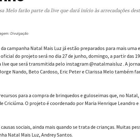
sa Melo farão parte da live que dará início às arrecadações des
agem: Divulgação
 da campanha Natal Mais Luz já estão preparados para mais uma e
ficial do projeto será no dia 27 de junho, domingo, a partir das 1
 live que será transmitida pelo instagram @natalmaisluz . A jorna
Jorge Nando, Beto Cardoso, Eric Peter e Clarissa Melo também fa
ecursos para a compra de brinquedos e guloseimas que, no Natal,
l de Criciúma. O projeto é coordenado por Maria Henrique Leandro e
ausas sociais, ainda mais quando se trata de crianças. Muitas pe
nha Natal Mais Luz, Andrey Santos.