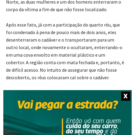
Norte, as duas mulheres e um dos homens enterraram o
corpo da vítima a fim de que não fosse localizado.
Após esse fato, já com a participação do quarto réu, que
foi condenado à pena de pouco mais de dois anos, eles
desenterraram o cadáver e o transportaram para um
outro local, onde novamente o ocultaram, enterrando-o
em uma cova envolto em material plástico e um
cobertor. A região conta com mata fechada e, portanto, é
de difícil acesso. No intuito de assegurar que não fosse
descoberto, os réus colocaram cal sobre o cadáver.
Qualificadoras e possíveis motivações do crime
X
O crime foi cometido por motivo torpe, uma vez que as
duas mulheres teriam desavenças anteriores com a
vítima, que era ex-companheira do atual namorado de
uma delas. O ex-companheiro da vítima foi preso por ter