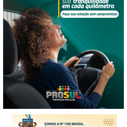
causado um incêndio na residência da própria vítima em
2020, o que teria feito com que as duas mulheres a
responsabilizassem pela prisão.
O crime também foi cometido por meio de recurso que
dificultou a defesa da vítima, tendo em vista a
superioridade numérica dos autores, com maior força
física e com meio cruel, causando intenso sofrimento
físico e mental à vítima, que foi mantida refém antes de
ser morta.
Fonte: Coordenadoria de Comunicação Social –
Correspondente Regional em Criciúma
- Anúncio -