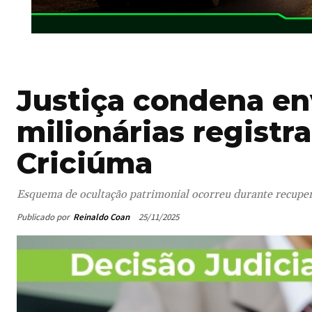
Justiça condena en
milionárias registr
Criciúma
Esquema de ocultação patrimonial ocorreu durante recuper
Publicado por
Reinaldo Coan
25/11/2025