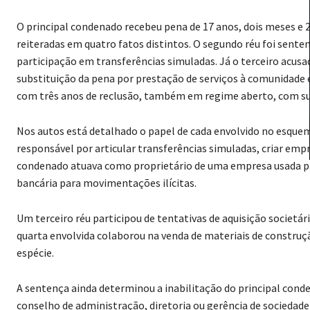
O principal condenado recebeu pena de 17 anos, dois meses e 2
reiteradas em quatro fatos distintos. O segundo réu foi sente
participação em transferências simuladas. Já o terceiro acus
substituição da pena por prestação de serviços à comunidade 
com três anos de reclusão, também em regime aberto, com sub
Nos autos está detalhado o papel de cada envolvido no esquem
responsável por articular transferências simuladas, criar emp
condenado atuava como proprietário de uma empresa usada par
bancária para movimentações ilícitas.
Um terceiro réu participou de tentativas de aquisição societá
quarta envolvida colaborou na venda de materiais de construç
espécie.
A sentença ainda determinou a inabilitação do principal cond
conselho de administração, diretoria ou gerência de sociedade