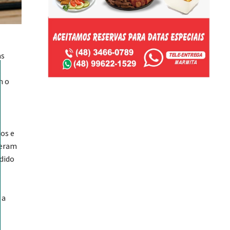
as
m o
os e
 eram
dido
 a