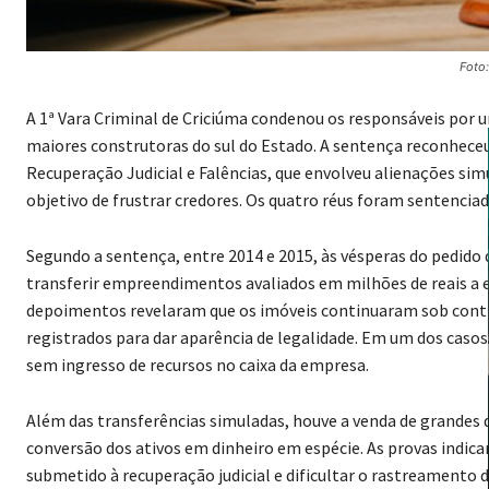
Foto
A 1ª Vara Criminal de Criciúma condenou os responsáveis por 
maiores construtoras do sul do Estado. A sentença reconheceu 
Recuperação Judicial e Falências, que envolveu alienações si
objetivo de frustrar credores. Os quatro réus foram sentenciad
Segundo a sentença, entre 2014 e 2015, às vésperas do pedido d
transferir empreendimentos avaliados em milhões de reais a
depoimentos revelaram que os imóveis continuaram sob contro
registrados para dar aparência de legalidade. Em um dos cas
sem ingresso de recursos no caixa da empresa.
Além das transferências simuladas, houve a venda de grandes q
conversão dos ativos em dinheiro em espécie. As provas indic
submetido à recuperação judicial e dificultar o rastreamento 