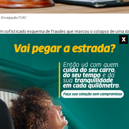
: Divulgação/TJSC
um sofisticado esquema de fraudes que marcou o colapso de uma d
a prática de fraudes contra credores, crime previsto na Lei de
X
muladas, ocultação de bens e vendas abaixo do valor de mercado co
os a penas que variam entre dois e 17 anos de reclusão.
e recuperação judicial, foram realizadas operações fictícias para
 empresas de fachada, sem qualquer pagamento efetivo. Document
le da construtora, enquanto contratos e alterações societárias
os, um empreendimento avaliado em R$ 700 mil foi formalmente ce
uantidades de materiais de construção por valores irrisórios, com
am que as operações foram planejadas para reduzir o patrimônio
dos bens.