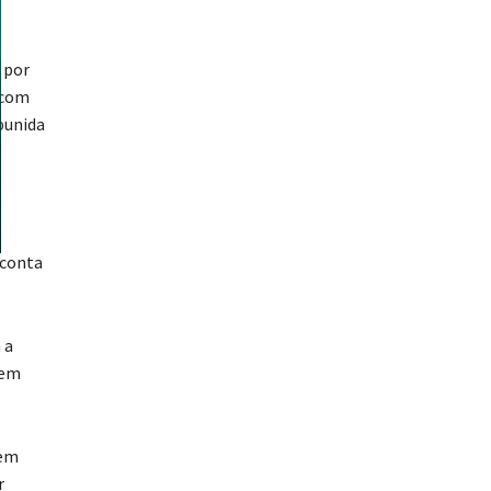
 por
 com
punida
o
 conta
 a
 em
 em
r