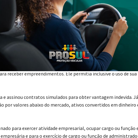
9 dias de reclusão, a ser cumprida em regime fechado, por fraudes
nciado a seis anos e seis meses de reclusão, em regime semiaberto,
ado recebeu dois anos e oito meses de reclusão, em regime aberto,
e pagamento de valor pecuniário. Por fim, a quarta condenada foi 
stituição por medidas alternativas.
a. O mentor e principal executor era o administrador do grupo,
resas em nome de terceiros e autorizar vendas fraudulentas. Outr
a receber empreendimentos. Ele permitia inclusive o uso de sua
ria e assinou contratos simulados para obter vantagem indevida. Já
ão por valores abaixo do mercado, ativos convertidos em dinheiro
enado para exercer atividade empresarial, ocupar cargo ou função
 empresária e para o exercício de cargo ou função de administrado