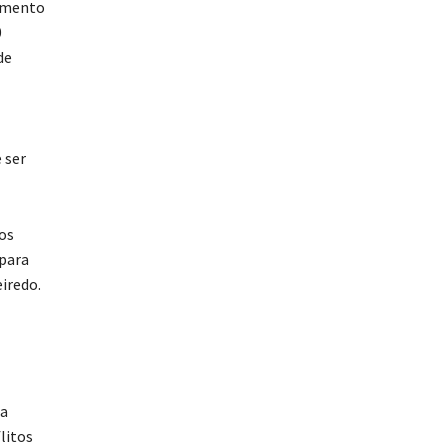
samento
0
de
 ser
os
 para
iredo.
da
litos