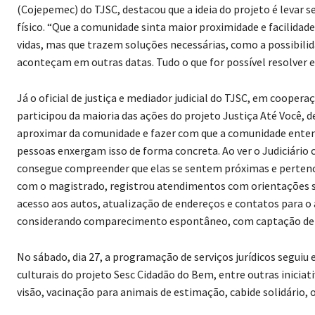
(Cojepemec) do TJSC, destacou que a ideia do projeto é levar
físico. “Que a comunidade sinta maior proximidade e facilidad
vidas, mas que trazem soluções necessárias, como a possibilid
aconteçam em outras datas. Tudo o que for possível resolver e 
Já o oficial de justiça e mediador judicial do TJSC, em coope
participou da maioria das ações do projeto Justiça Até Você, d
aproximar da comunidade e fazer com que a comunidade entend
pessoas enxergam isso de forma concreta. Ao ver o Judiciário
consegue compreender que elas se sentem próximas e pertencen
com o magistrado, registrou atendimentos com orientações s
acesso aos autos, atualização de endereços e contatos para
considerando comparecimento espontâneo, com captação de in
No sábado, dia 27, a programação de serviços jurídicos seguiu
culturais do projeto Sesc Cidadão do Bem, entre outras inicia
visão, vacinação para animais de estimação, cabide solidário, o