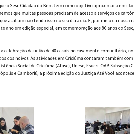
 que o Sesc Cidadão do Bem tem como objetivo aproximar a entidad
bemos que muitas pessoas precisam de acesso a serviços de cartór
que acabam não tendo isso no seu dia a dia. E, por meio da nossa r
ste ano em edição especial, em comemoração aos 80 anos do Sesc,
 a celebração da união de 40 casais no casamento comunitário, no
idados dos noivos. As atividades em Criciúma contaram também com
istência Social de Criciúma (Afasc), Unesc, Esucri, OAB Subseção 
anópolis e Camboriú, a próxima edição do Justiça Até Você acontec