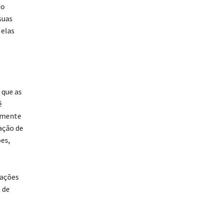
do
suas
 elas
 que as
ê
tamente
ação de
es,
tações
 de