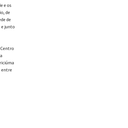
e e os
io, de
ede de
 e junto
 Centro
 a
Criciúma
e entre