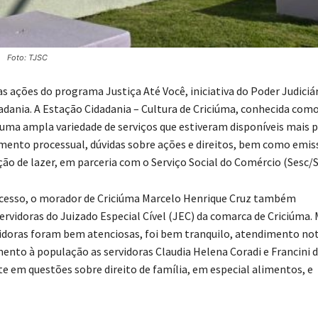
Foto: TJSC
s ações do programa Justiça Até Você, iniciativa do Poder Judiciár
dadania. A Estação Cidadania – Cultura de Criciúma, conhecida com
 de uma ampla variedade de serviços que estiveram disponíveis mais 
mento processual, dúvidas sobre ações e direitos, bem como emis
ção de lazer, em parceria com o Serviço Social do Comércio (Sesc/S
cesso, o morador de Criciúma Marcelo Henrique Cruz também
ervidoras do Juizado Especial Cível (JEC) da comarca de Criciúma
vidoras foram bem atenciosas, foi bem tranquilo, atendimento not
nto à população as servidoras Claudia Helena Coradi e Francini d
 em questões sobre direito de família, em especial alimentos, e