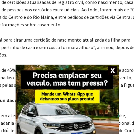
de certidões atualizadas de registro civil, como nascimento, ca
 de pessoas nos cartórios extrajudiciais. Ao todo, foram mais de 7
 do Centro e do Rio Maina, entre pedidos de certidões via Central 
e informações sobre casamento.
l para tirar uma certidão de nascimento atualizada da filha para
ertinho de casa e sem custo foi maravilhoso”, afirmou, depois de
ãos.
a de 45% das audiências agendadas, com registro de 100% de acord
ionadas com partes que morassem na região que recebeu o evento,
 pelas servidoras Fernanda Bolzani Mascarello e Ana Claudia Figue
munidades
 em atendimento à população, o juiz André Alexandre Happke,
dadania (Cejusc) Estadual Catarinense e cooperador institucional 
do Núcleo Permanente de Métodos Consensuais de Solução de Conf