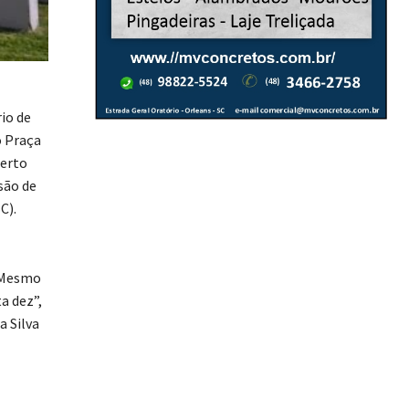
io de
o Praça
perto
são de
C).
. Mesmo
a dez”,
a Silva