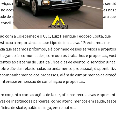
 serviços mais próximos da comunidade, mas não somente no senti
e no acesso a estes serviços, que nem sempre estão presentes nas 
ade de mediação e conciliação ou de poder fazer o pedido para que
conciliar, estamos à disposição”, destacou.
ração com a Cojepemec e o CEC, Luiz Henrique Teodoro Costa, que
estacou a importância desse tipo de iniciativa. “Precisamos nos
a que estamos próximos, e é por meio desses serviços e projetos
 chegando às comunidades, com outros trabalhos e propostas, voc
tes ao sistema de Justiça”. Nos dias de evento, o servidor, jun
obre dúvidas relacionadas ao andamento processual, disponibiliz
 o acompanhamento dos processos, além do cumprimento de citaçõ
teresse em sessão de conciliação e propostas.
 em conjunto com as ações de lazer, oficinas recreativas e apresen
tivas de instituições parceiras, como atendimentos em saúde, teste
ficina de skate, aulão de ioga, entre outros.