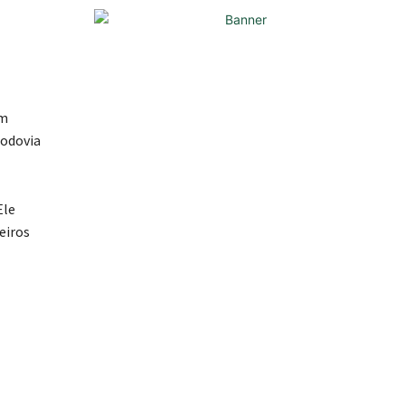
em
rodovia
Ele
eiros