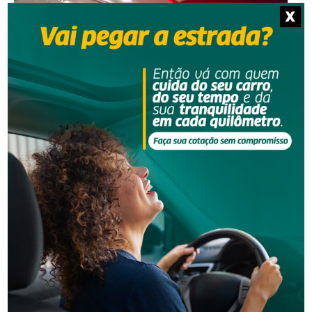
X
Segurança
Golpe do falso advogado em Urussanga deixa vítima
com prejuízo de R$ 51 mil
Segurança
Homem que beijou criança de 11 anos à força agora
terá de indenizar vítima e familiar
-Anúncio-