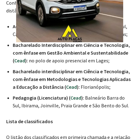
Conheça a lista de cursos ofertados na modalidade a
distância e seus respectivos polos de apoio presencial:
Administração Pública (
Esag
):
Balneário Barra do Sul,
Canoinhas, Otacílio Costa, Praia Grande e Treze Tílias;
Bacharelado Interdisciplinar em Ciência e Tecnologia,
com ênfase em Gestão Ambiental e Sustentabilidade
(
Cead
):
no polo de apoio presencial em Lages;
Bacharelado interdisciplinar em Ciência e Tecnologia,
com ênfase em Metodologias e Tecnologias Aplicadas
a Educação a Distância (
Cead
):
Florianópolis;
Pedagogia (Licenciatura) (
Cead
):
Balneário Barra do
Sul, Ibirama, Joinville, Praia Grande e São Bento do Sul.
Lista de classificados
O listão dos classificados em primeira chamada e a relação