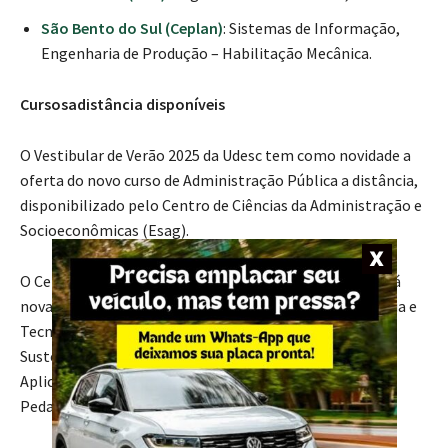
São Bento do Sul (Ceplan)
: Sistemas de Informação,
Engenharia de Produção – Habilitação Mecânica.
Cursosadistância disponíveis
O Vestibular de Verão 2025 da Udesc tem como novidade a
oferta do novo curso de Administração Pública a distância,
disponibilizado pelo Centro de Ciências da Administração e
Socioeconômicas (Esag).
O Centro de Educação a Distância (Cead) também abrirá
novas turmas do bacharelado interdisciplinar em Ciência e
Tecnologia (ênfase em Gestão Ambiental e
Sustentabilidade ou em Metodologias e Tecnologias
Aplicadas a Educação a Distância), além do curso de
Pedagogia.