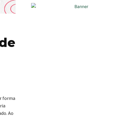
 de
r forma
ria
ado. Ao