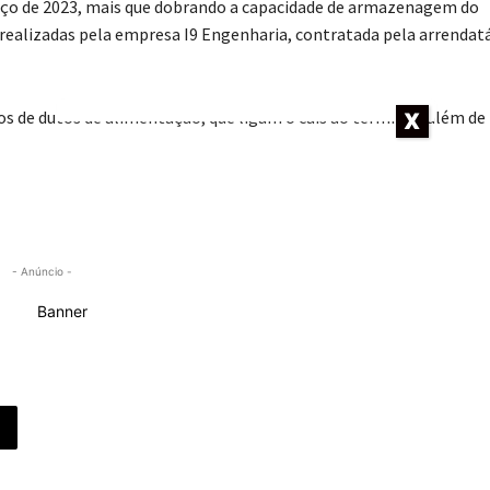
arço de 2023, mais que dobrando a capacidade de armazenagem do
o realizadas pela empresa I9 Engenharia, contratada pela arrendat
 de dutos de alimentação, que ligam o cais ao terminal, além de
- Anúncio -