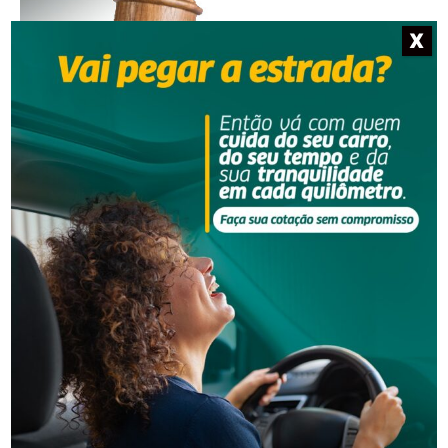
X
Segurança
Justiça condena dupla por golpe da falsa
adolescente e manda devolver R$ 20 mil
Segurança