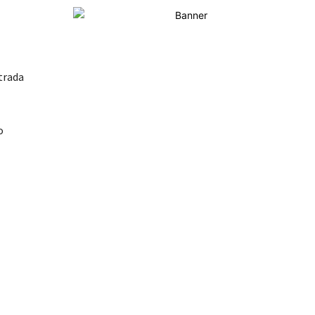
trada
o