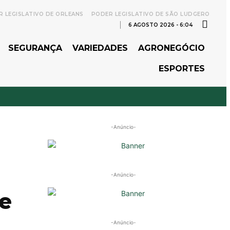
 LEGISLATIVO DE ORLEANS
PODER LEGISLATIVO DE SÃO LUDGERO
6 AGOSTO 2026 - 6:04
SEGURANÇA
VARIEDADES
AGRONEGÓCIO
ESPORTES
-Anúncio-
-Anúncio-
de
-Anúncio-