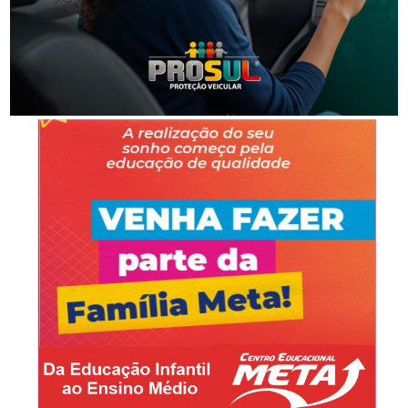
Segurança
Homem é preso por ameaça e injúria à mulher em
Lauro Müller
-Anúncio-