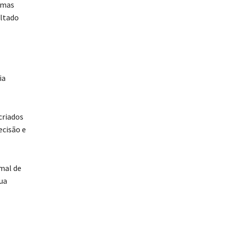
, mas
ultado
ia
criados
ecisão e
mal de
tua