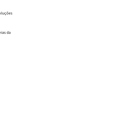
oluções
eias da