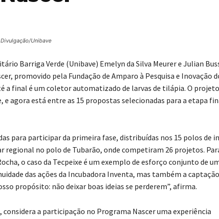
 Divulgação/Unibave
tário Barriga Verde (Unibave) Emelyn da Silva Meurer e Julian Bus
ascer, promovido pela Fundação de Amparo à Pesquisa e Inovação d
té a final é um coletor automatizado de larvas de tilápia. O projet
 e agora está entre as 15 propostas selecionadas para a etapa fin
as para participar da primeira fase, distribuídas nos 15 polos de 
ar regional no polo de Tubarão, onde competiram 26 projetos. Par
Rocha, o caso da Tecpeixe é um exemplo de esforço conjunto de u
ntinuidade das ações da Incubadora Inventa, mas também a captação
nosso propósito: não deixar boas ideias se perderem”, afirma.
o, considera a participação no Programa Nascer uma experiência