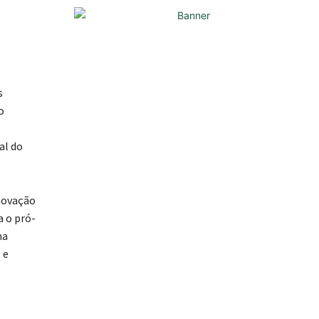
s
o
o
al do
inovação
a o pró-
ma
 e