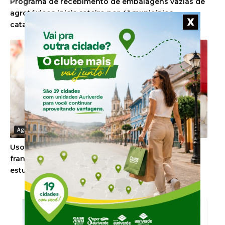
Programa de recebimento de embalagens vazias de
agrotóxicos inicia roteiro por 41 municípios
X
catarinenses
Agronegócio
Uso de minerais bi-quelatados na alimentação de
frangos de corte reduz problemas de pele, aponta
estudo
-Anúncio-