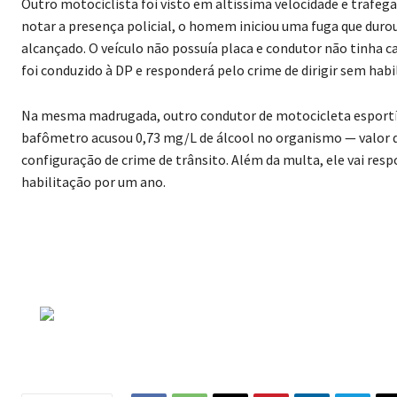
Outro motociclista foi visto em altíssima velocidade e trafeg
notar a presença policial, o homem iniciou uma fuga que durou
alcançado. O veículo não possuía placa e condutor não tinha ca
foi conduzido à DP e responderá pelo crime de dirigir sem hab
Na mesma madrugada, outro condutor de motocicleta esportiv
bafômetro acusou 0,73 mg/L de álcool no organismo — valor qu
configuração de crime de trânsito. Além da multa, ele vai res
habilitação por um ano.