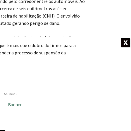
ando pelo corredor entre os automóveis. Ao
 cerca de seis quilômetros até ser
rteira de habilitação (CNH). O envolvido
ilitado gerando perigo de dano.
a também foi levado à delegacia. O teste do
X
e é mais que o dobro do limite para a
ponder a processo de suspensão da
- Anúncio -