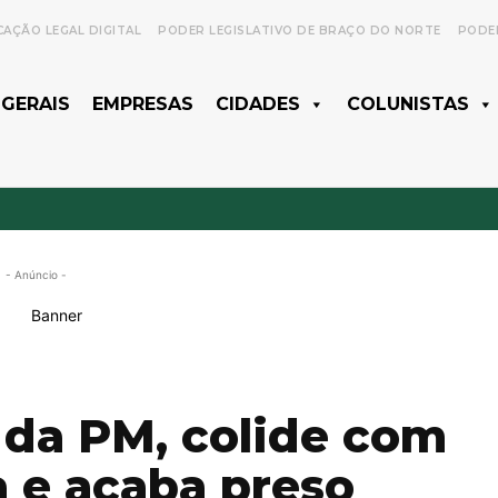
CAÇÃO LEGAL DIGITAL
PODER LEGISLATIVO DE BRAÇO DO NORTE
PODER
 GERAIS
EMPRESAS
CIDADES
COLUNISTAS
- Anúncio -
 da PM, colide com
a e acaba preso