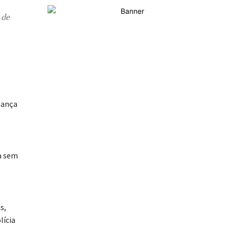
 de
lança
a sem
s,
lícia