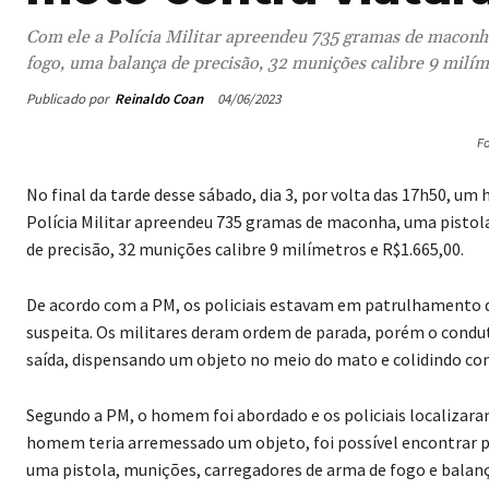
Com ele a Polícia Militar apreendeu 735 gramas de maconha
fogo, uma balança de precisão, 32 munições calibre 9 milí
Publicado por
Reinaldo Coan
04/06/2023
Fo
No final da tarde desse sábado, dia 3, por volta das 17h50, u
Polícia Militar apreendeu 735 gramas de maconha, uma pistola
de precisão, 32 munições calibre 9 milímetros e R$1.665,00.
De acordo com a PM, os policiais estavam em patrulhamento
suspeita. Os militares deram ordem de parada, porém o cond
saída, dispensando um objeto no meio do mato e colidindo com
Segundo a PM, o homem foi abordado e os policiais localizaram
homem teria arremessado um objeto, foi possível encontrar p
uma pistola, munições, carregadores de arma de fogo e balança