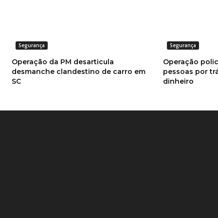
Segurança
Segurança
Operação da PM desarticula
Operação polic
desmanche clandestino de carro em
pessoas por tr
SC
dinheiro