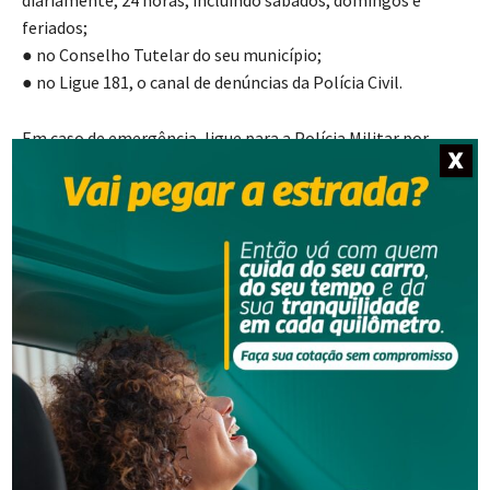
feriados;
● no Conselho Tutelar do seu município;
● no Ligue 181, o canal de denúncias da Polícia Civil.
Em caso de emergência, ligue para a Polícia Militar por
X
meio do disque 190.
As situações também podem ser reportadas por meio de
boletins de ocorrência e da Central de Denúncias da
Polícia Civil, na Delegacia Virtual.
Fonte:
Coordenadoria de Comunicação Social do MPSC –
Correspondente Regional em Lages
- Anúncio -