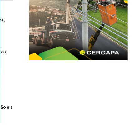
te,
ós o
ão e a