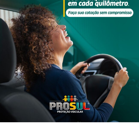
o: Redes Sociais)
a propriedade rural na Linha Piraju, no interior de Iporã do Oes
ou a Polícia Militar. As vítimas foram identificadas como
Valmir
as. Joseli foi encontrada morta dentro da residência da família. Ap
onde cometeu suicídio.
letins de ocorrência como autor, assim como a mulher não tinha
olícia Científica atenderam a ocorrência. A área foi isolada para os
endidos. A Polícia Civil instaurou um inquérito e apura a motivaç