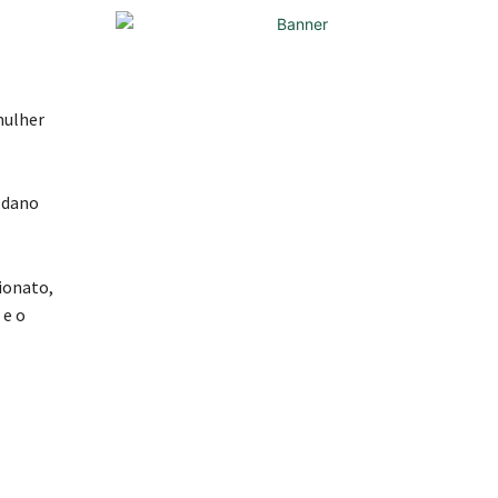
mulher
 dano
ionato,
 e o