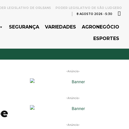
ER LEGISLATIVO DE ORLEANS
PODER LEGISLATIVO DE SÃO LUDGERO
8 AGOSTO 2026 - 5:30
SEGURANÇA
VARIEDADES
AGRONEGÓCIO
ESPORTES
-Anúncio-
-Anúncio-
pe
-Anúncio-