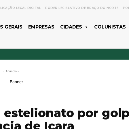
LICAÇÃO LEGAL DIGITAL
PODER LEGISLATIVO DE BRAÇO DO NORTE
POD
S GERAIS
EMPRESAS
CIDADES
COLUNISTAS
- Anúncio -
estelionato por gol
ia de Içara