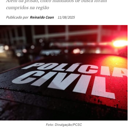
Além da prisão, cinco mandados de busca foram
cumpridos na região
11/08/2025
Publicado por
Reinaldo Coan
Foto: Divulgação/PCSC