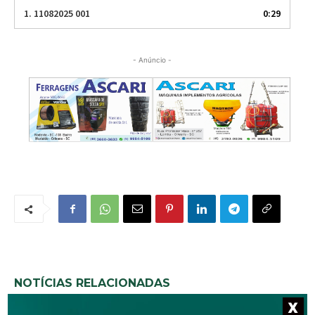
d
1.
11082025 001
0:29
e
o
- Anúncio -
NOTÍCIAS RELACIONADAS
X