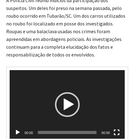
A Polícia Civil reuniu indícios da participação dos
suspeitos. Um deles foi preso na semana passada, pelo
roubo ocorrido em Tubarão/SC. Um dos carros utilizados
no roubo foi localizado em posse dos investigados.
Roupas e uma balaclava usadas nos crimes foram
apreendidas em abordagens policiais. As investigações
continuam para a completa elucidação dos fatos e
responsabilização de todos os envolvidos.
T
o
c
a
d
o
r
d
e
v
00:00
00:00
í