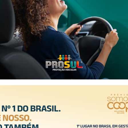
mem de 47 anos suspeito de agredir a companheira no Centro de G
to da Lei Maria da Penha.
esões visíveis, mas recusou atendimento médico. Ela relatou que o
scussão, partindo para agressão física.
detido sem resistência. A vítima e o agressor foram conduzidos até
abíveis
- Anúncio -