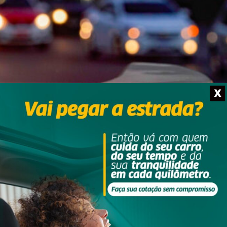
X
to: Divulgação