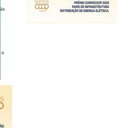
rão
 a