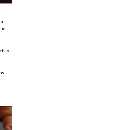
da
que
 chão
os