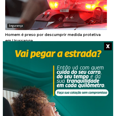
Segurança
Homem é preso por descumprir medida protetiva
em Urussanga
X
Segurança
Golpe do falso advogado em Urussanga deixa vítima
com prejuízo de R$ 51 mil