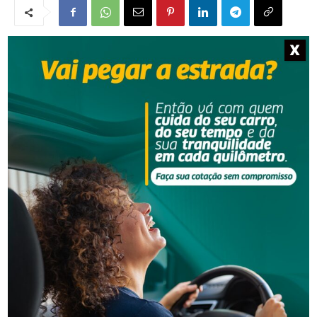
X
NOTÍCIAS RELACIONADAS
Segurança
Homem é preso por descumprir medida protetiva
em Urussanga