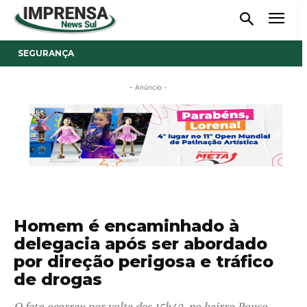
SEGURANÇA
- Anúncio -
Homem é encaminhado à
delegacia após ser abordado
por direção perigosa e tráfico
de drogas
O fato ocorreu por volta das 15h42, no bairro Pouso