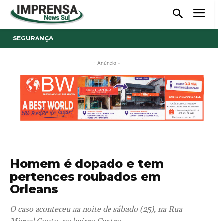
SEGURANÇA
- Anúncio -
Homem é dopado e tem
pertences roubados em
Orleans
O caso aconteceu na noite de sábado (25), na Rua
Miguel Couto, no bairro Centro.