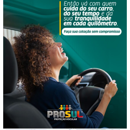
Segurança
Homem que beijou criança de 11 anos à força agora
terá de indenizar vítima e familiar
Segurança
Operação da Polícia Civil resulta na prisão de três
pessoas em Orleans