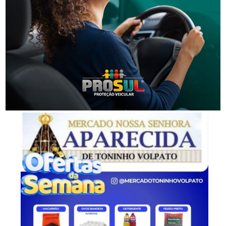
Segurança
Homem é preso por descumprir medida protetiva
em Urussanga
-Anúncio-