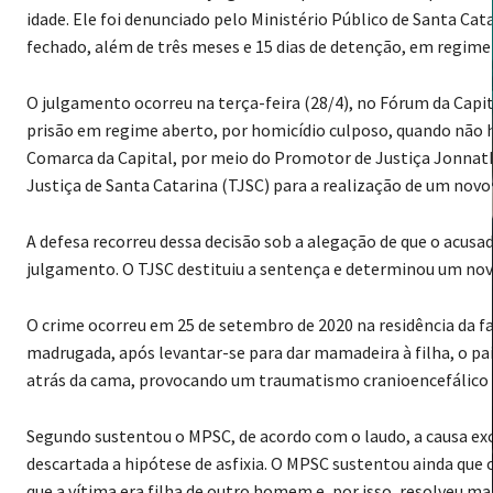
idade. Ele foi denunciado pelo Ministério Público de Santa Ca
fechado, além de três meses e 15 dias de detenção, em regime
O julgamento ocorreu na terça-feira (28/4), no Fórum da Capit
prisão em regime aberto, por homicídio culposo, quando não h
Comarca da Capital, por meio do Promotor de Justiça Jonnatha
Justiça de Santa Catarina (TJSC) para a realização de um novo
A defesa recorreu dessa decisão sob a alegação de que o acus
julgamento. O TJSC destituiu a sentença e determinou um novo
O crime ocorreu em 25 de setembro de 2020 na residência da f
madrugada, após levantar-se para dar mamadeira à filha, o pai
atrás da cama, provocando um traumatismo cranioencefálico 
Segundo sustentou o MPSC, de acordo com o laudo, a causa exc
descartada a hipótese de asfixia. O MPSC sustentou ainda que 
que a vítima era filha de outro homem e, por isso, resolveu m