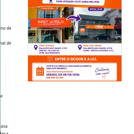
ano de
nal de
de
sava
efesa