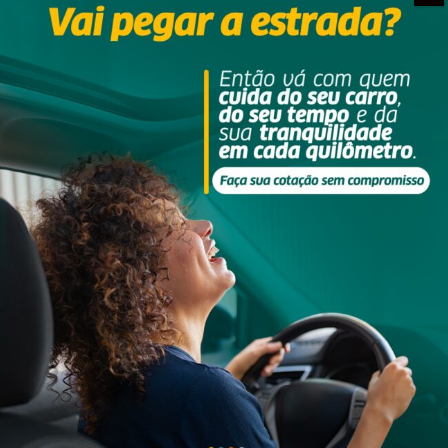
tarina (MPSC) e condenado agora a 16 anos de reclusão, em regime
 aberto.
al. No primeiro júri, o acusado havia sido condenado a apenas um 
á intenção de matar. Diante disso, a 37ª Promotoria de Justiça da
n Augustus Kuhnen, interpôs recurso, que foi provido pelo Tribu
 julgamento. O réu, então, foi condenado a 14 anos de reclusão.
ado não teria sido devidamente intimado para comparecer ao
 júri, que resultou na condenação agora de 16 anos de reclusão.
amília, em Florianópolis. Conforme a denúncia do MPSC, durante a
 passou a bater repetidas vezes a cabeça da criança contra a pare
que levou à morte da bebê.
lusiva da morte foi o traumatismo cranioencefálico, ficando
o homicídio foi praticado por motivo torpe, uma vez que o réu pen
atá-la, com emprego de meio cruel, recurso que impossibilitou a d