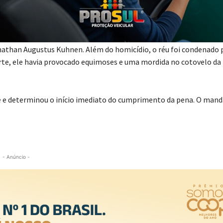
ntexto de violência doméstica e familiar, por se tratar de um crim
ino.
athan Augustus Kuhnen. Além do homicídio, o réu foi condenado 
rte, ele havia provocado equimoses e uma mordida no cotovelo da
de e determinou o início imediato do cumprimento da pena. O man
- Anúncio -