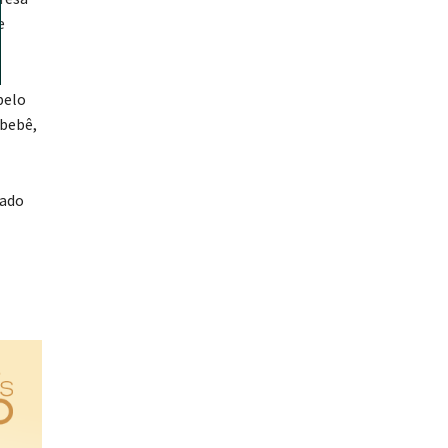
e
pelo
 bebê,
dado