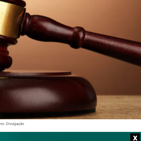
to: Divulgação
X
cídio qualificado da própria filha, uma bebê de apenas dois mese