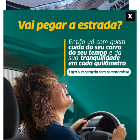
X
Segurança
Homem procurado pela Justiça é preso em Orleans
Segurança
Polícia Militar apreende adolescente com moto
furtada em Tubarão
-Anúncio-