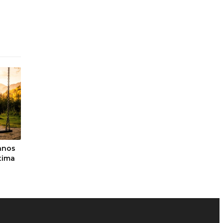
anos
ítima