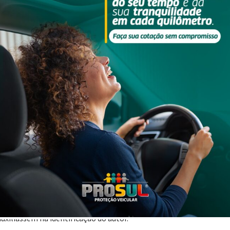
to: Divulgação
rrida com a filha, na rodovia Valentim Damiani, em Nova Veneza.
ulo, na noite desse domingo, dia 26, por volta das 20 horas. O
o policial constatou que a vítima já havia sido socorrida pela equi
, o homem não resistiu aos ferimentos e veio a óbito.
nquanto a vítima corria no acostamento da via. O condutor do v
 identificado ou localizado. Foram realizadas diligências nas
iliassem na identificação do autor.