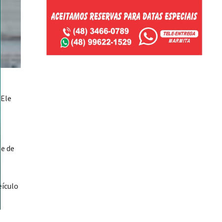
 Ele
pe de
eículo