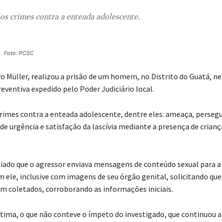
ios crimes contra a enteada adolescente.
Foto: PCSC
uro Müller, realizou a prisão de um homem, no Distrito do Guatá, n
ventiva expedido pelo Poder Judiciário local.
 crimes contra a enteada adolescente, dentre eles: ameaça, perseg
e urgência e satisfação da lascívia mediante a presença de crianç
ciado que o agressor enviava mensagens de conteúdo sexual para a
m ele, inclusive com imagens de seu órgão genital, solicitando que
am coletados, corroborando as informações iniciais.
tima, o que não conteve o ímpeto do investigado, que continuou a