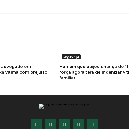
Segurança
o advogado em
Homem que beijou criança de 11
xa vítima com prejuízo
força agora terá de indenizar ví
familiar