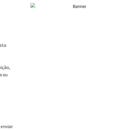
esta
uição,
a ou
 enviar